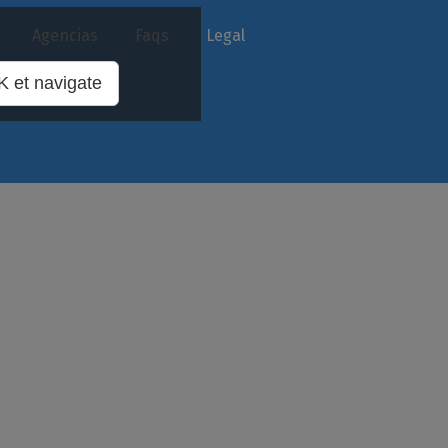
Agencias
Faqs
Legal
 et navigate