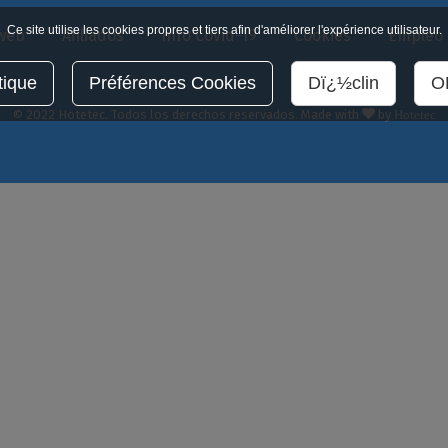
Ce site utilise les cookies propres et tiers afin d'améliorer l'expérience utilisateur.
 web
Afiliados
Info Covid-19
Cookies
Empleo
tique
Préférences Cookies
Dï¿½clin
OK
© 2022 Hotetec. Todos los derechos reservados. Made with
by
Hotetec