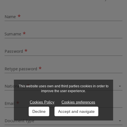
*
Name
*
Surname
*
Password
*
Retype password
*
Nationality
This website uses own and third parties cookies in order to
improve the user experience.
*
Cookies Policy
Cookies preferences
Email
Decline
Accept and navigate
Document type