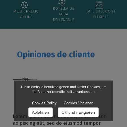
BOTELLA DE
MEJOR PRECIO
LATE CHECK OUT
AGUA
ONLINE
FLEXIBLE
RELLENABLE
Opiniones de
cliente
Diese Website benutzt eigenen und Dritter Cookies, um
die Benutzerfreundlichkeit zu verbessern.
Cookies Policy
Cookies Vorlieben
Ablehnen
OK und navigieren
Lorem ipsum dolor sit amet, consectetur
adipiscing elit, sed do eiusmod tempor